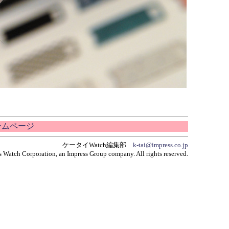
ホームページ
ケータイWatch編集部
k-tai@impress.co.jp
 Watch Corporation, an Impress Group company. All rights reserved.