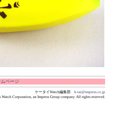
ホームページ
ケータイWatch編集部
k-tai@impress.co.jp
 Watch Corporation, an Impress Group company. All rights reserved.