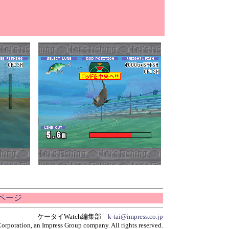
ムページ
ケータイWatch編集部
k-tai@impress.co.jp
orporation, an Impress Group company. All rights reserved.