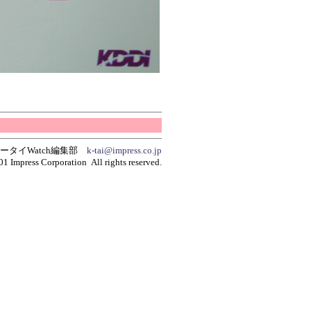
ータイWatch編集部
k-tai@impress.co.jp
01 Impress Corporation All rights reserved.