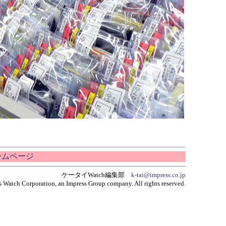
ホームページ
ケータイWatch編集部
k-tai@impress.co.jp
 Watch Corporation, an Impress Group company. All rights reserved.