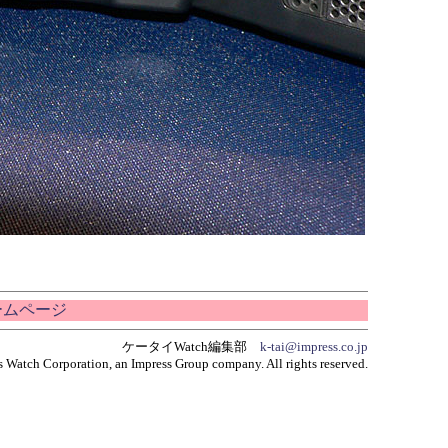
ホームページ
ケータイWatch編集部
k-tai@impress.co.jp
 Watch Corporation, an Impress Group company. All rights reserved.