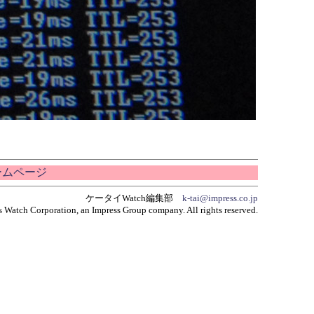
ホームページ
ケータイWatch編集部
k-tai@impress.co.jp
 Watch Corporation, an Impress Group company. All rights reserved.