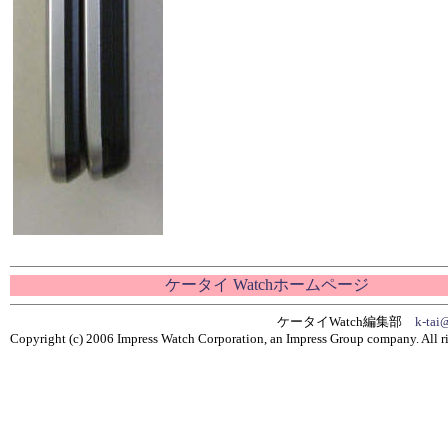
ケータイ Watchホームページ
ケータイWatch編集部
k-tai
Copyright (c) 2006 Impress Watch Corporation, an Impress Group company. All ri