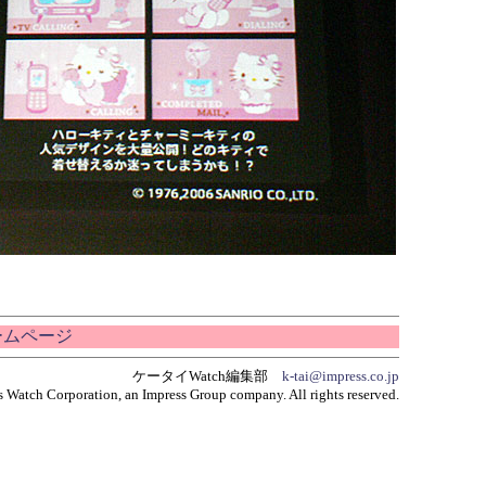
ホームページ
ケータイWatch編集部
k-tai@impress.co.jp
 Watch Corporation, an Impress Group company. All rights reserved.