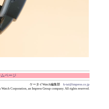
ホームページ
ケータイWatch編集部
k-tai@impress.co.jp
 Watch Corporation, an Impress Group company. All rights reserved.