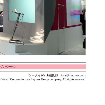
ホームページ
ケータイWatch編集部
k-tai@impress.co.jp
 Watch Corporation, an Impress Group company. All rights reserved.