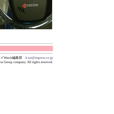
イWatch編集部
k-tai@impress.co.jp
ss Group company. All rights reserved.