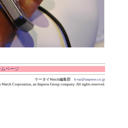
ホームページ
ケータイWatch編集部
k-tai@impress.co.jp
 Watch Corporation, an Impress Group company. All rights reserved.