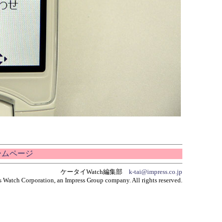
ホームページ
ケータイWatch編集部
k-tai@impress.co.jp
 Watch Corporation, an Impress Group company. All rights reserved.