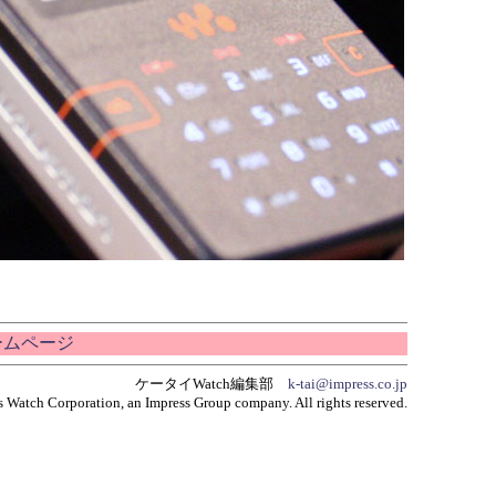
ホームページ
ケータイWatch編集部
k-tai@impress.co.jp
 Watch Corporation, an Impress Group company. All rights reserved.