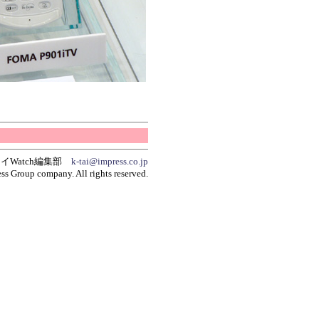
イWatch編集部
k-tai@impress.co.jp
ss Group company. All rights reserved.