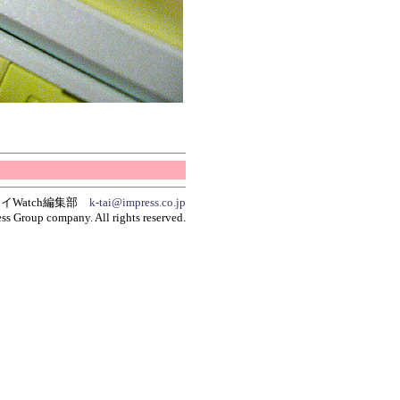
イWatch編集部
k-tai@impress.co.jp
ss Group company. All rights reserved.