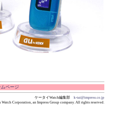
ホームページ
ケータイWatch編集部
k-tai@impress.co.jp
 Watch Corporation, an Impress Group company. All rights reserved.