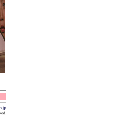
o.jp
ved.