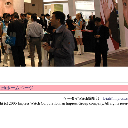
atchホームページ
ケータイWatch編集部
k-tai@impress.c
t (c) 2005 Impress Watch Corporation, an Impress Group company. All rights reser