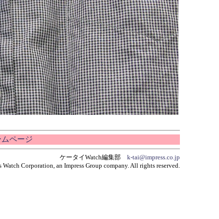
ホームページ
ケータイWatch編集部
k-tai@impress.co.jp
 Watch Corporation, an Impress Group company. All rights reserved.