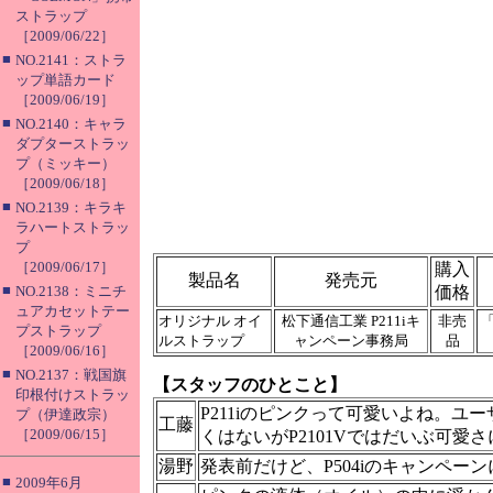
ストラップ
［2009/06/22］
■
NO.2141：ストラ
ップ単語カード
［2009/06/19］
■
NO.2140：キャラ
ダプターストラッ
プ（ミッキー）
［2009/06/18］
■
NO.2139：キラキ
ラハートストラッ
プ
［2009/06/17］
購入
製品名
発売元
■
NO.2138：ミニチ
価格
ュアカセットテー
オリジナル オイ
松下通信工業 P211iキ
非売
「
プストラップ
ルストラップ
ャンペーン事務局
品
［2009/06/16］
■
NO.2137：戦国旗
【スタッフのひとこと】
印根付けストラッ
P211iのピンクって可愛いよね。ユ
プ（伊達政宗）
工藤
［2009/06/15］
くはないがP2101Vではだいぶ可愛
湯野
発表前だけど、P504iのキャンペー
■
2009年6月