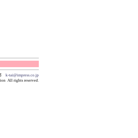
集部
k-tai@impress.co.jp
on All rights reserved.