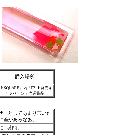
購入場所
P-SQUARE」内「P211i発売キ
ャンペーン」当選賞品
ーザーとしてあまり言いた
さに差があるなあ。
ンにも期待。