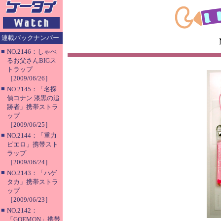
連載バックナンバー
■
NO.2146：しゃべ
るお父さんBIGス
トラップ
［2009/06/26］
■
NO.2145：「名探
偵コナン 漆黒の追
跡者」携帯ストラ
ップ
［2009/06/25］
■
NO.2144：「重力
ピエロ」携帯スト
ラップ
［2009/06/24］
■
NO.2143：「ハゲ
タカ」携帯ストラ
ップ
［2009/06/23］
■
NO.2142：
「GOEMON」携帯