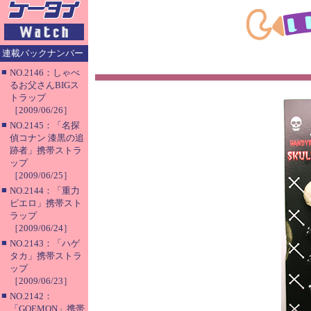
連載バックナンバー
■
NO.2146：しゃべ
るお父さんBIGス
トラップ
［2009/06/26］
■
NO.2145：「名探
偵コナン 漆黒の追
跡者」携帯ストラ
ップ
［2009/06/25］
■
NO.2144：「重力
ピエロ」携帯スト
ラップ
［2009/06/24］
■
NO.2143：「ハゲ
タカ」携帯ストラ
ップ
［2009/06/23］
■
NO.2142：
「GOEMON」携帯