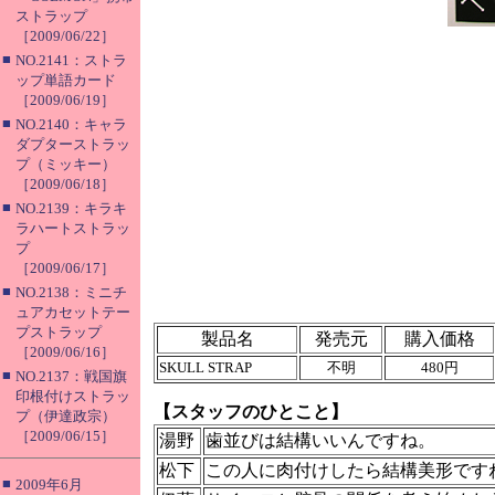
ストラップ
［2009/06/22］
■
NO.2141：ストラ
ップ単語カード
［2009/06/19］
■
NO.2140：キャラ
ダプターストラッ
プ（ミッキー）
［2009/06/18］
■
NO.2139：キラキ
ラハートストラッ
プ
［2009/06/17］
■
NO.2138：ミニチ
ュアカセットテー
プストラップ
製品名
発売元
購入価格
［2009/06/16］
SKULL STRAP
不明
480円
■
NO.2137：戦国旗
印根付けストラッ
【スタッフのひとこと】
プ（伊達政宗）
［2009/06/15］
湯野
歯並びは結構いいんですね。
松下
この人に肉付けしたら結構美形です
■
2009年6月