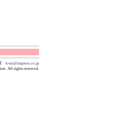
集部
k-tai@impress.co.jp
on All rights reserved.