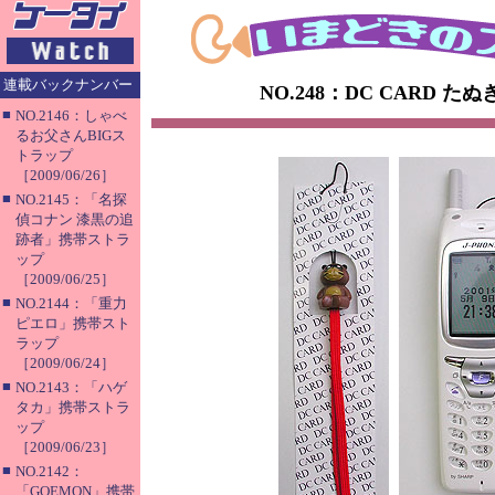
連載バックナンバー
NO.248：DC CARD 
■
NO.2146：しゃべ
るお父さんBIGス
トラップ
［2009/06/26］
■
NO.2145：「名探
偵コナン 漆黒の追
跡者」携帯ストラ
ップ
［2009/06/25］
■
NO.2144：「重力
ピエロ」携帯スト
ラップ
［2009/06/24］
■
NO.2143：「ハゲ
タカ」携帯ストラ
ップ
［2009/06/23］
■
NO.2142：
「GOEMON」携帯