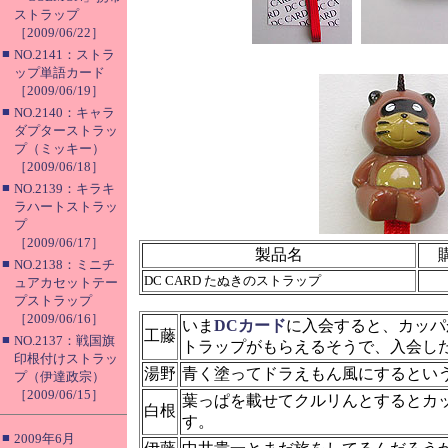
ストラップ
［2009/06/22］
■
NO.2141：ストラ
ップ単語カード
［2009/06/19］
■
NO.2140：キャラ
ダプターストラッ
プ（ミッキー）
［2009/06/18］
■
NO.2139：キラキ
ラハートストラッ
プ
［2009/06/17］
製品名
■
NO.2138：ミニチ
DC CARD たぬきのストラップ
ュアカセットテー
プストラップ
［2009/06/16］
いま
DCカード
に入会すると、カッパ
工藤
■
NO.2137：戦国旗
トラップがもらえるそうで、入会し
印根付けストラッ
湯野
青く塗ってドラえもん風にするとい
プ（伊達政宗）
［2009/06/15］
葉っぱを載せてクルリんとするとカ
白根
す。
■
2009年6月