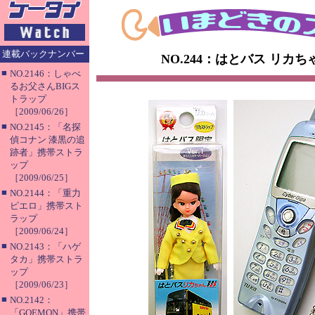
連載バックナンバー
NO.244：はとバス リカ
■
NO.2146：しゃべ
るお父さんBIGス
トラップ
［2009/06/26］
■
NO.2145：「名探
偵コナン 漆黒の追
跡者」携帯ストラ
ップ
［2009/06/25］
■
NO.2144：「重力
ピエロ」携帯スト
ラップ
［2009/06/24］
■
NO.2143：「ハゲ
タカ」携帯ストラ
ップ
［2009/06/23］
■
NO.2142：
「GOEMON」携帯