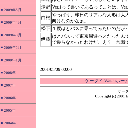
湯野
Ver.1って書いてあるってことは、Ve
■
2009年5月
やっぱり、昨日のリアルな人形は大
白根
向けなのかなぁ。
■
2009年4月
松下
１度はとバスに乗ってみたいのだが･･･
■
2009年3月
はとバスって東京周遊バスだったん
伊藤
で乗らなかったわけだ。え？ 常識
■
2009年2月
■
2009年1月
2001/05/09 00:00
■
2008年
ケータイ Watchホ
■
2007年
ケータ
Copyright (c) 2001 I
■
2006年
■
2005年
■
2004年