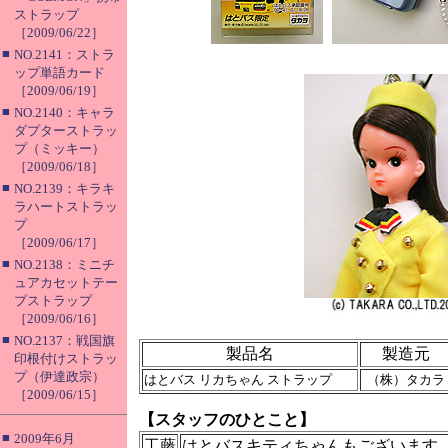
ストラップ
［2009/06/22］
■
NO.2141：ストラ
ップ単語カード
［2009/06/19］
■
NO.2140：キャラ
ダプターストラッ
プ（ミッキー）
［2009/06/18］
■
NO.2139：キラキ
ラハートストラッ
プ
［2009/06/17］
■
NO.2138：ミニチ
ュアカセットテー
プストラップ
［2009/06/16］
■
NO.2137：戦国旗
製品名
製造元
印根付けストラッ
プ（伊達政宗）
はとバス リカちゃん ストラップ
（株）タカラ
［2009/06/15］
【スタッフのひとこと】
■
2009年6月
工藤
はとバスキティちゃんもございます