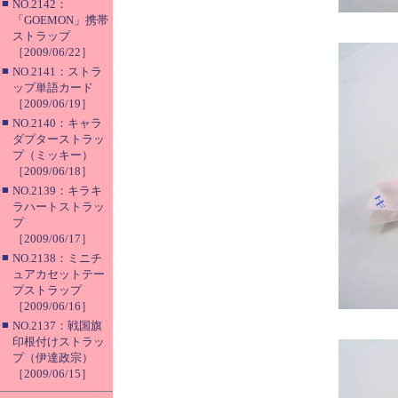
■
NO.2142：
「GOEMON」携帯
ストラップ
［2009/06/22］
■
NO.2141：ストラ
ップ単語カード
［2009/06/19］
■
NO.2140：キャラ
ダプターストラッ
プ（ミッキー）
［2009/06/18］
■
NO.2139：キラキ
ラハートストラッ
プ
［2009/06/17］
■
NO.2138：ミニチ
ュアカセットテー
プストラップ
［2009/06/16］
■
NO.2137：戦国旗
印根付けストラッ
プ（伊達政宗）
［2009/06/15］