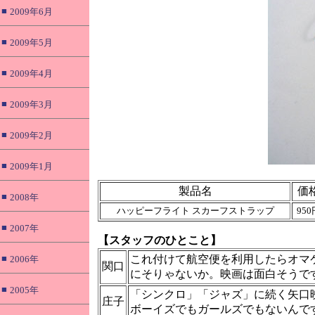
■
2009年6月
■
2009年5月
■
2009年4月
■
2009年3月
■
2009年2月
■
2009年1月
製品名
価
■
2008年
ハッピーフライト スカーフストラップ
950
■
2007年
【スタッフのひとこと】
■
これ付けて航空便を利用したらオマ
2006年
関口
にそりゃないか。映画は面白そうで
■
2005年
「シンクロ」「ジャズ」に続く矢口
庄子
ボーイズでもガールズでもないんで