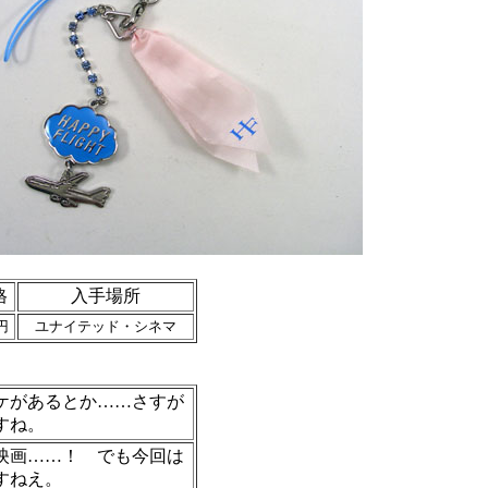
格
入手場所
円
ユナイテッド・シネマ
ケがあるとか……さすが
すね。
映画……！ でも今回は
すねえ。