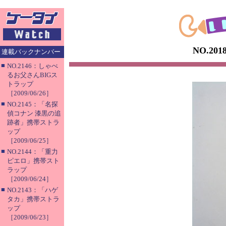
NO.2
連載バックナンバー
■
NO.2146：しゃべ
るお父さんBIGス
トラップ
［2009/06/26］
■
NO.2145：「名探
偵コナン 漆黒の追
跡者」携帯ストラ
ップ
［2009/06/25］
■
NO.2144：「重力
ピエロ」携帯スト
ラップ
［2009/06/24］
■
NO.2143：「ハゲ
タカ」携帯ストラ
ップ
［2009/06/23］