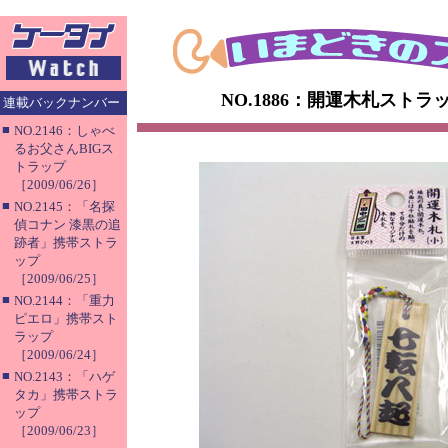
NO.1886：開運木札スト
連載バックナンバー
■
NO.2146：しゃべ
るお父さんBIGス
トラップ
［2009/06/26］
■
NO.2145：「名探
偵コナン 漆黒の追
跡者」携帯ストラ
ップ
［2009/06/25］
■
NO.2144：「重力
ピエロ」携帯スト
ラップ
［2009/06/24］
■
NO.2143：「ハゲ
タカ」携帯ストラ
ップ
［2009/06/23］