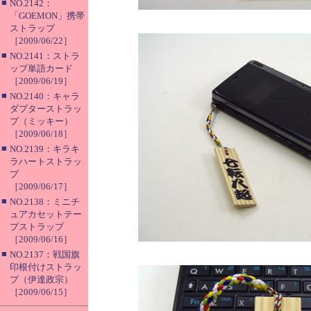
■
NO.2142：
「GOEMON」携帯
ストラップ
［2009/06/22］
■
NO.2141：ストラ
ップ単語カード
［2009/06/19］
■
NO.2140：キャラ
ダプターストラッ
プ（ミッキー）
［2009/06/18］
■
NO.2139：キラキ
ラハートストラッ
プ
［2009/06/17］
■
NO.2138：ミニチ
ュアカセットテー
プストラップ
［2009/06/16］
■
NO.2137：戦国旗
印根付けストラッ
プ（伊達政宗）
［2009/06/15］