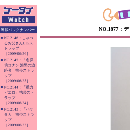
NO.187
連載バックナンバー
■
NO.2146：しゃべ
るお父さんBIGス
トラップ
［2009/06/26］
■
NO.2145：「名探
偵コナン 漆黒の追
跡者」携帯ストラ
ップ
［2009/06/25］
■
NO.2144：「重力
ピエロ」携帯スト
ラップ
［2009/06/24］
■
NO.2143：「ハゲ
タカ」携帯ストラ
ップ
［2009/06/23］