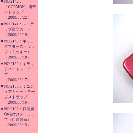
■
NO.2142：
「GOEMON」携帯
ストラップ
［2009/06/22］
■
NO.2141：ストラ
ップ単語カード
［2009/06/19］
■
NO.2140：キャラ
ダプターストラッ
プ（ミッキー）
［2009/06/18］
■
NO.2139：キラキ
ラハートストラッ
プ
［2009/06/17］
■
NO.2138：ミニチ
ュアカセットテー
プストラップ
［2009/06/16］
■
NO.2137：戦国旗
印根付けストラッ
プ（伊達政宗）
［2009/06/15］