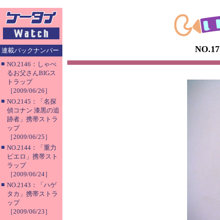
NO.1
連載バックナンバー
■
NO.2146：しゃべ
るお父さんBIGス
トラップ
［2009/06/26］
■
NO.2145：「名探
偵コナン 漆黒の追
跡者」携帯ストラ
ップ
［2009/06/25］
■
NO.2144：「重力
ピエロ」携帯スト
ラップ
［2009/06/24］
■
NO.2143：「ハゲ
タカ」携帯ストラ
ップ
［2009/06/23］