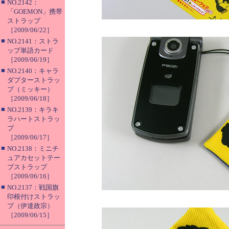
■
NO.2142：
「GOEMON」携帯
ストラップ
［2009/06/22］
■
NO.2141：ストラ
ップ単語カード
［2009/06/19］
■
NO.2140：キャラ
ダプターストラッ
プ（ミッキー）
［2009/06/18］
■
NO.2139：キラキ
ラハートストラッ
プ
［2009/06/17］
■
NO.2138：ミニチ
ュアカセットテー
プストラップ
［2009/06/16］
■
NO.2137：戦国旗
印根付けストラッ
プ（伊達政宗）
［2009/06/15］