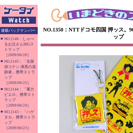
NO.1350：NTTドコモ四国 押ッス。
連載バックナンバー
ップ
■
NO.2146：しゃべ
るお父さんBIGス
トラップ
［2009/06/26］
■
NO.2145：「名探
偵コナン 漆黒の追
跡者」携帯ストラ
ップ
［2009/06/25］
■
NO.2144：「重力
ピエロ」携帯スト
ラップ
［2009/06/24］
■
NO.2143：「ハゲ
タカ」携帯ストラ
ップ
［2009/06/23］