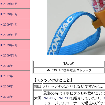
■
2009年6月
■
2009年5月
■
2009年4月
■
2009年3月
■
2009年2月
■
2009年1月
製品名
■
2008年
Mr.CONTAC 携帯電話 ストラップ
■
2007年
【スタッフのひとこと】
■
関口
パカッと外れたりしないですかね…
2006年
風邪の時はリポビタンDを飲むこと
■
2005年
太田
No.445
、
No.200
で紹介していたり。
ミュージアムコーナーで過去のグッ