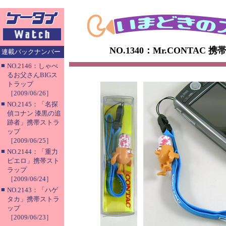
NO.1340：Mr.CONTAC
連載バックナンバー
■
NO.2146：しゃべ
るお父さんBIGス
トラップ
［2009/06/26］
■
NO.2145：「名探
偵コナン 漆黒の追
跡者」携帯ストラ
ップ
［2009/06/25］
■
NO.2144：「重力
ピエロ」携帯スト
ラップ
［2009/06/24］
■
NO.2143：「ハゲ
タカ」携帯ストラ
ップ
［2009/06/23］