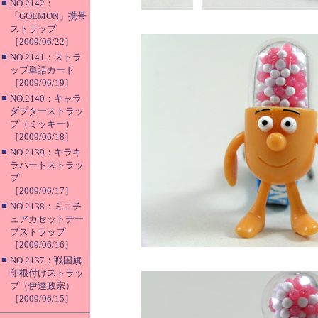
■
NO.2142：
「GOEMON」携帯
ストラップ
［2009/06/22］
■
NO.2141：ストラ
ップ単語カード
［2009/06/19］
■
NO.2140：キャラ
ダプターストラッ
プ（ミッキー）
［2009/06/18］
■
NO.2139：キラキ
ラハートストラッ
プ
［2009/06/17］
■
NO.2138：ミニチ
ュアカセットテー
プストラップ
［2009/06/16］
■
NO.2137：戦国旗
印根付けストラッ
プ（伊達政宗）
［2009/06/15］