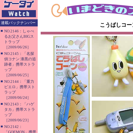
連載バックナンバー
こうばしコー
■
NO.2146：しゃべ
るお父さんBIGス
トラップ
［2009/06/26］
■
NO.2145：「名探
偵コナン 漆黒の追
跡者」携帯ストラ
ップ
［2009/06/25］
■
NO.2144：「重力
ピエロ」携帯スト
ラップ
［2009/06/24］
■
NO.2143：「ハゲ
タカ」携帯ストラ
ップ
［2009/06/23］
■
NO.2142：
「GOEMON」携帯