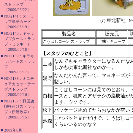
ストラップ
［2009/06/22］
■
NO.2141：ストラ
(c) 東北新社 19
ップ単語カード
［2009/06/19］
■
NO.2140：キャラ
製品名
販売元
ダプターストラッ
こうばしコーン ストラップ
（株）キューブ
プ（ミッキー）
［2009/06/18］
【スタッフのひとこと】
■
NO.2139：キラキ
なんでもキャラクターになるんだな
ラハートストラッ
工藤
プ
しかも(c)東北新社なのかー。
［2009/06/17］
なんだかんだ言って、マヨネーズが
湯野
■
NO.2138：ミニチ
悲しい。
ュアカセットテー
プストラップ
こうばしコーンには見てのとおり、
［2009/06/16］
白根
ーズと、狐肉とアザラシの脂肪油が
■
NO.2137：戦国旗
ます。ウソです。
印根付けストラッ
松下
パッケージ眺めてたらおなかが空い
プ（伊達政宗）
［2009/06/15］
これパッと見ただけで、こうばしコ
池森
くらいいるのかな？
■
2009年6月