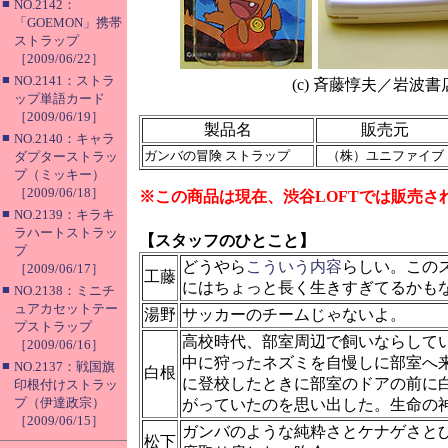
■
NO.2142：
「GOEMON」携帯
ストラップ
［2009/06/22］
■
NO.2141：ストラ
(c) 斉藤惇夫／岩波書
ップ単語カード
［2009/06/19］
製品名
販売元
■
NO.2140：キャラ
ガンバの冒険 ストラップ
（株）ユニファイブ
ダプターストラッ
プ（ミッキー）
［2009/06/18］
※この商品は現在、渋谷LOFTでは販売さ
■
NO.2139：キラキ
ラハートストラッ
【スタッフのひとこと】
プ
どうやら
こういう内容
らしい。この
［2009/06/17］
工藤
にはちょっと長く生きすぎてるかも
■
NO.2138：ミニチ
ュアカセットテー
湯野
サッカーのチームじゃないよ。
プストラップ
高校時代、部室周辺で飼いならして
［2009/06/16］
中に狩ったネズミを自慢しに部室へ
■
NO.2137：戦国旗
白根
に登校したときに部室のドアの前に
印根付けストラッ
プ（伊達政宗）
がっていたのを思い出した。生命の
［2009/06/15］
ガンバのような純粋さとケナゲさと
松下