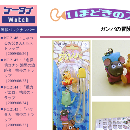
ガンバの冒
連載バックナンバー
■
NO.2146：しゃべ
るお父さんBIGス
トラップ
［2009/06/26］
■
NO.2145：「名探
偵コナン 漆黒の追
跡者」携帯ストラ
ップ
［2009/06/25］
■
NO.2144：「重力
ピエロ」携帯スト
ラップ
［2009/06/24］
■
NO.2143：「ハゲ
タカ」携帯ストラ
ップ
［2009/06/23］