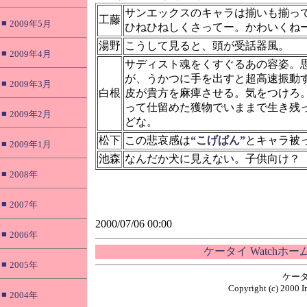
サンエックスのキャラは揃いも揃っ
工藤
■
2009年5月
ひねひねしくさってー。かわいくね
湯野
こうして見ると、頭が受話器風。
■
2009年4月
サディスト魂をくすぐるあの容姿。
が、うかつに手を出すと超高速振動
■
2009年3月
白根
皮が貴方を麻痺させる。気をつけろ
って仕留めた獲物でいままで生き残
■
2009年2月
どな。
松下
この悲哀感は
“こげぱん”
とキャラ被
■
2009年1月
池森
なんだか犬に見えない。子供向け？
■
2008年
■
2007年
2000/07/06 00:00
■
2006年
ケータイ Watchホ
■
2005年
ケータ
Copyright (c) 2000 I
■
2004年