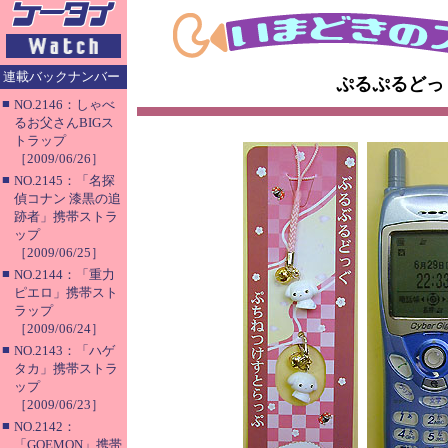
連載バックナンバー
ぷるぷるどっ
■
NO.2146：しゃべ
るお父さんBIGス
トラップ
［2009/06/26］
■
NO.2145：「名探
偵コナン 漆黒の追
跡者」携帯ストラ
ップ
［2009/06/25］
■
NO.2144：「重力
ピエロ」携帯スト
ラップ
［2009/06/24］
■
NO.2143：「ハゲ
タカ」携帯ストラ
ップ
［2009/06/23］
■
NO.2142：
「GOEMON」携帯