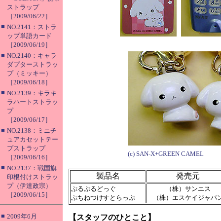
ストラップ
［2009/06/22］
■
NO.2141：ストラ
ップ単語カード
［2009/06/19］
■
NO.2140：キャラ
ダプターストラッ
プ（ミッキー）
［2009/06/18］
■
NO.2139：キラキ
ラハートストラッ
プ
［2009/06/17］
■
NO.2138：ミニチ
ュアカセットテー
プストラップ
(c) SAN-X+GREEN CAMEL
［2009/06/16］
■
NO.2137：戦国旗
製品名
発売元
印根付けストラッ
プ（伊達政宗）
ぷるぷるどっぐ
（株）サンエス
［2009/06/15］
ぷちねつけすとらっぷ
（株）エスケイジャパ
■
2009年6月
【スタッフのひとこと】