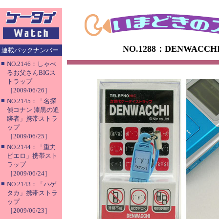
NO.1288：DENWACC
連載バックナンバー
■
NO.2146：しゃべ
るお父さんBIGス
トラップ
［2009/06/26］
■
NO.2145：「名探
偵コナン 漆黒の追
跡者」携帯ストラ
ップ
［2009/06/25］
■
NO.2144：「重力
ピエロ」携帯スト
ラップ
［2009/06/24］
■
NO.2143：「ハゲ
タカ」携帯ストラ
ップ
［2009/06/23］