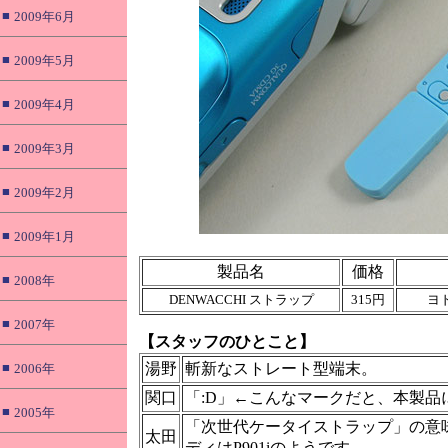
■
2009年6月
■
2009年5月
■
2009年4月
■
2009年3月
■
2009年2月
■
2009年1月
製品名
価格
■
2008年
DENWACCHI ストラップ
315円
ヨ
■
2007年
【スタッフのひとこと】
■
湯野
斬新なストレート型端末。
2006年
関口
「:D」←こんなマークだと、本製品
■
2005年
「次世代ケータイストラップ」の意
太田
ディはP901iのようです。