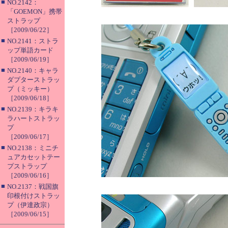
■
NO.2142：
「GOEMON」携帯
ストラップ
［2009/06/22］
■
NO.2141：ストラ
ップ単語カード
［2009/06/19］
■
NO.2140：キャラ
ダプターストラッ
プ（ミッキー）
［2009/06/18］
■
NO.2139：キラキ
ラハートストラッ
プ
［2009/06/17］
■
NO.2138：ミニチ
ュアカセットテー
プストラップ
［2009/06/16］
■
NO.2137：戦国旗
印根付けストラッ
プ（伊達政宗）
［2009/06/15］