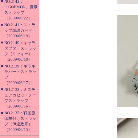
■
NO.2142：
「GOEMON」携帯
ストラップ
［2009/06/22］
■
NO.2141：ストラ
ップ単語カード
［2009/06/19］
■
NO.2140：キャラ
ダプターストラッ
プ（ミッキー）
［2009/06/18］
■
NO.2139：キラキ
ラハートストラッ
プ
［2009/06/17］
■
NO.2138：ミニチ
ュアカセットテー
プストラップ
［2009/06/16］
■
NO.2137：戦国旗
印根付けストラッ
プ（伊達政宗）
［2009/06/15］