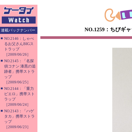
NO.1259：ちび
連載バックナンバー
■
NO.2146：しゃべ
るお父さんBIGス
トラップ
［2009/06/26］
■
NO.2145：「名探
偵コナン 漆黒の追
跡者」携帯ストラ
ップ
［2009/06/25］
■
NO.2144：「重力
ピエロ」携帯スト
ラップ
［2009/06/24］
■
NO.2143：「ハゲ
タカ」携帯ストラ
ップ
［2009/06/23］