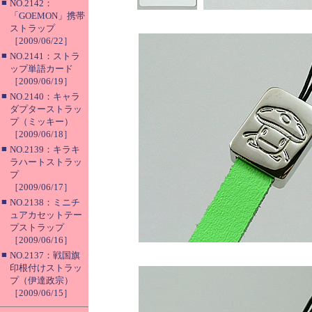
■
NO.2142：
「GOEMON」携帯
ストラップ
［2009/06/22］
■
NO.2141：ストラ
ップ単語カード
［2009/06/19］
■
NO.2140：キャラ
ダプターストラッ
プ（ミッキー）
［2009/06/18］
■
NO.2139：キラキ
ラハートストラッ
プ
［2009/06/17］
■
NO.2138：ミニチ
ュアカセットテー
プストラップ
［2009/06/16］
■
NO.2137：戦国旗
印根付けストラッ
プ（伊達政宗）
［2009/06/15］