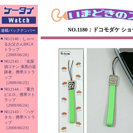
NO.1180：ドコモダケ 
連載バックナンバー
■
NO.2146：しゃべ
るお父さんBIGス
トラップ
［2009/06/26］
■
NO.2145：「名探
偵コナン 漆黒の追
跡者」携帯ストラ
ップ
［2009/06/25］
■
NO.2144：「重力
ピエロ」携帯スト
ラップ
［2009/06/24］
■
NO.2143：「ハゲ
タカ」携帯ストラ
ップ
［2009/06/23］