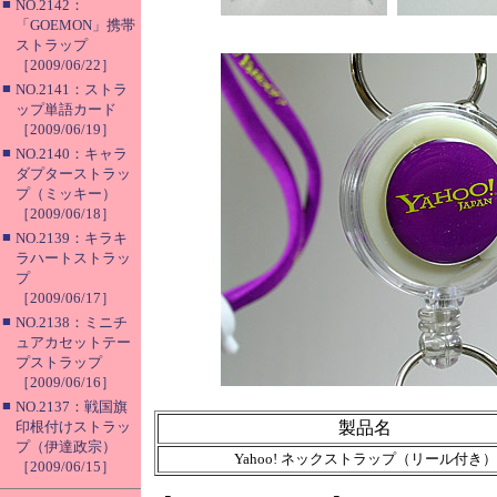
■
NO.2142：
「GOEMON」携帯
ストラップ
［2009/06/22］
■
NO.2141：ストラ
ップ単語カード
［2009/06/19］
■
NO.2140：キャラ
ダプターストラッ
プ（ミッキー）
［2009/06/18］
■
NO.2139：キラキ
ラハートストラッ
プ
［2009/06/17］
■
NO.2138：ミニチ
ュアカセットテー
プストラップ
［2009/06/16］
■
NO.2137：戦国旗
印根付けストラッ
製品名
プ（伊達政宗）
Yahoo! ネックストラップ（リール付き）
［2009/06/15］