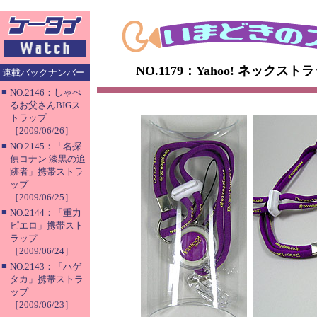
NO.1179：Yahoo! ネック
連載バックナンバー
■
NO.2146：しゃべ
るお父さんBIGス
トラップ
［2009/06/26］
■
NO.2145：「名探
偵コナン 漆黒の追
跡者」携帯ストラ
ップ
［2009/06/25］
■
NO.2144：「重力
ピエロ」携帯スト
ラップ
［2009/06/24］
■
NO.2143：「ハゲ
タカ」携帯ストラ
ップ
［2009/06/23］