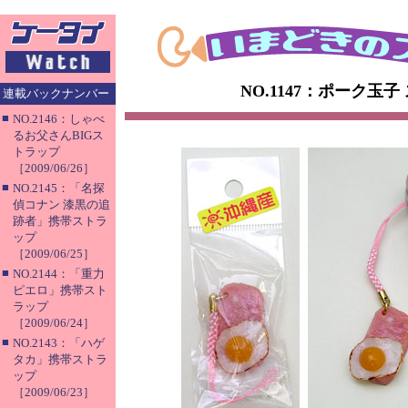
NO.1147：ポーク玉
連載バックナンバー
■
NO.2146：しゃべ
るお父さんBIGス
トラップ
［2009/06/26］
■
NO.2145：「名探
偵コナン 漆黒の追
跡者」携帯ストラ
ップ
［2009/06/25］
■
NO.2144：「重力
ピエロ」携帯スト
ラップ
［2009/06/24］
■
NO.2143：「ハゲ
タカ」携帯ストラ
ップ
［2009/06/23］