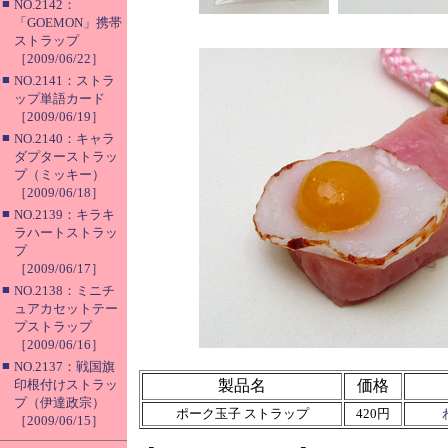
■
NO.2142：
「GOEMON」携帯
ストラップ
［2009/06/22］
■
NO.2141：ストラ
ップ単語カード
［2009/06/19］
■
NO.2140：キャラ
ダプターストラッ
プ（ミッキー）
［2009/06/18］
■
NO.2139：キラキ
ラハートストラッ
プ
［2009/06/17］
■
NO.2138：ミニチ
ュアカセットテー
プストラップ
［2009/06/16］
■
NO.2137：戦国旗
印根付けストラッ
製品名
価格
プ（伊達政宗）
ポーク玉子 ストラップ
420円
［2009/06/15］