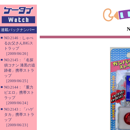
連載バックナンバー
■
NO.2146：しゃべ
るお父さんBIGス
トラップ
［2009/06/26］
■
NO.2145：「名探
偵コナン 漆黒の追
跡者」携帯ストラ
ップ
［2009/06/25］
■
NO.2144：「重力
ピエロ」携帯スト
ラップ
［2009/06/24］
■
NO.2143：「ハゲ
タカ」携帯ストラ
ップ
［2009/06/23］