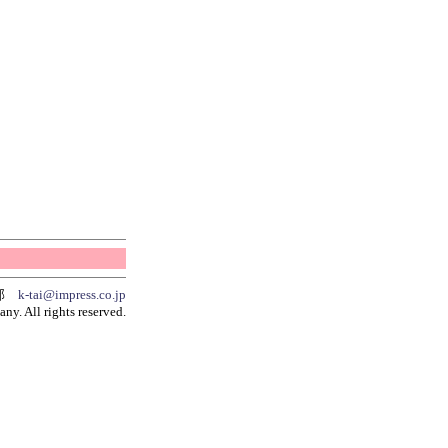
集部
k-tai@impress.co.jp
y. All rights reserved.