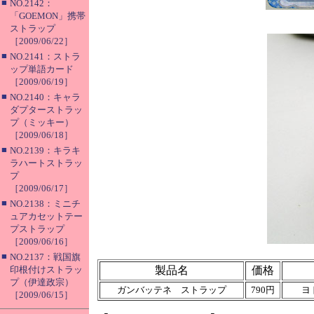
■
NO.2142：
「GOEMON」携帯
ストラップ
［2009/06/22］
■
NO.2141：ストラ
ップ単語カード
［2009/06/19］
■
NO.2140：キャラ
ダプターストラッ
プ（ミッキー）
［2009/06/18］
■
NO.2139：キラキ
ラハートストラッ
プ
［2009/06/17］
■
NO.2138：ミニチ
ュアカセットテー
プストラップ
［2009/06/16］
■
NO.2137：戦国旗
印根付けストラッ
製品名
価格
プ（伊達政宗）
ガンバッテネ ストラップ
790円
ヨ
［2009/06/15］