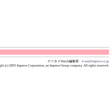
ケータイWatch編集部
k-tai@impress.co.jp
ht (c) 2005 Impress Corporation, an Impress Group company. All rights reserved.