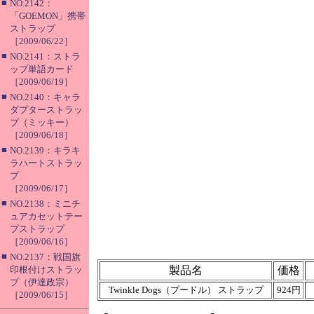
■
NO.2142：
「GOEMON」携帯
ストラップ
［2009/06/22］
■
NO.2141：ストラ
ップ単語カード
［2009/06/19］
■
NO.2140：キャラ
ダプターストラッ
プ（ミッキー）
［2009/06/18］
■
NO.2139：キラキ
ラハートストラッ
プ
［2009/06/17］
■
NO.2138：ミニチ
ュアカセットテー
プストラップ
［2009/06/16］
■
NO.2137：戦国旗
印根付けストラッ
製品名
価格
プ（伊達政宗）
Twinkle Dogs（プードル） ストラップ
924円
［2009/06/15］