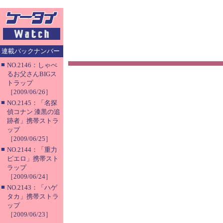
連載バックナンバー
■
NO.2146：しゃべ
るお父さんBIGス
トラップ
［2009/06/26］
■
NO.2145：「名探
偵コナン 漆黒の追
跡者」携帯ストラ
ップ
［2009/06/25］
■
NO.2144：「重力
ピエロ」携帯スト
ラップ
［2009/06/24］
■
NO.2143：「ハゲ
タカ」携帯ストラ
ップ
［2009/06/23］