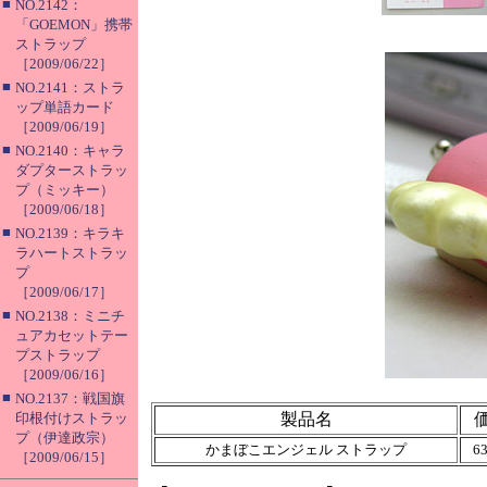
■
NO.2142：
「GOEMON」携帯
ストラップ
［2009/06/22］
■
NO.2141：ストラ
ップ単語カード
［2009/06/19］
■
NO.2140：キャラ
ダプターストラッ
プ（ミッキー）
［2009/06/18］
■
NO.2139：キラキ
ラハートストラッ
プ
［2009/06/17］
■
NO.2138：ミニチ
ュアカセットテー
プストラップ
［2009/06/16］
■
NO.2137：戦国旗
印根付けストラッ
製品名
プ（伊達政宗）
かまぼこエンジェル ストラップ
6
［2009/06/15］