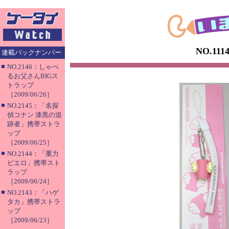
NO.1
連載バックナンバー
■
NO.2146：しゃべ
るお父さんBIGス
トラップ
［2009/06/26］
■
NO.2145：「名探
偵コナン 漆黒の追
跡者」携帯ストラ
ップ
［2009/06/25］
■
NO.2144：「重力
ピエロ」携帯スト
ラップ
［2009/06/24］
■
NO.2143：「ハゲ
タカ」携帯ストラ
ップ
［2009/06/23］