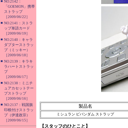
■
NO.2142：
「GOEMON」携帯
ストラップ
［2009/06/22］
■
NO.2141：ストラ
ップ単語カード
［2009/06/19］
■
NO.2140：キャラ
ダプターストラッ
プ（ミッキー）
［2009/06/18］
■
NO.2139：キラキ
ラハートストラッ
プ
［2009/06/17］
■
NO.2138：ミニチ
ュアカセットテー
プストラップ
［2009/06/16］
■
NO.2137：戦国旗
製品名
印根付けストラッ
ミシュラン ビバンダム ストラップ
プ（伊達政宗）
［2009/06/15］
【スタッフのひとこと】