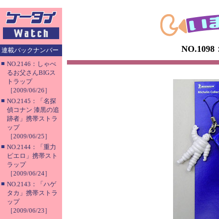
NO.10
連載バックナンバー
■
NO.2146：しゃべ
るお父さんBIGス
トラップ
［2009/06/26］
■
NO.2145：「名探
偵コナン 漆黒の追
跡者」携帯ストラ
ップ
［2009/06/25］
■
NO.2144：「重力
ピエロ」携帯スト
ラップ
［2009/06/24］
■
NO.2143：「ハゲ
タカ」携帯ストラ
ップ
［2009/06/23］