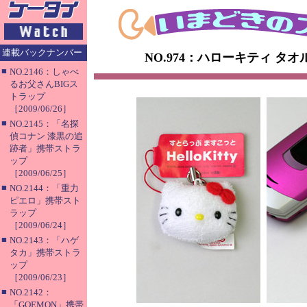
連載バックナンバー
NO.974：ハローキティ タ
■
NO.2146：しゃべ
るお父さんBIGス
トラップ
［2009/06/26］
■
NO.2145：「名探
偵コナン 漆黒の追
跡者」携帯ストラ
ップ
［2009/06/25］
■
NO.2144：「重力
ピエロ」携帯スト
ラップ
［2009/06/24］
■
NO.2143：「ハゲ
タカ」携帯ストラ
ップ
［2009/06/23］
■
NO.2142：
「GOEMON」携帯