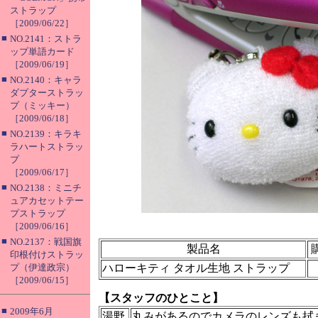
ストラップ
［2009/06/22］
■
NO.2141：ストラ
ップ単語カード
［2009/06/19］
■
NO.2140：キャラ
ダプターストラッ
プ（ミッキー）
［2009/06/18］
■
NO.2139：キラキ
ラハートストラッ
プ
［2009/06/17］
■
NO.2138：ミニチ
ュアカセットテー
プストラップ
［2009/06/16］
■
NO.2137：戦国旗
製品名
印根付けストラッ
プ（伊達政宗）
ハローキティ タオル生地 ストラップ
［2009/06/15］
【スタッフのひとこと】
■
2009年6月
湯野
丸みがあるのでカメラのレンズも拭