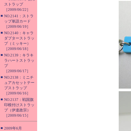
ストラップ
［2009/06/22］
■
NO.2141：ストラ
ップ単語カード
［2009/06/19］
■
NO.2140：キャラ
ダプターストラッ
プ（ミッキー）
［2009/06/18］
■
NO.2139：キラキ
ラハートストラッ
プ
［2009/06/17］
■
NO.2138：ミニチ
ュアカセットテー
プストラップ
［2009/06/16］
■
NO.2137：戦国旗
印根付けストラッ
プ（伊達政宗）
［2009/06/15］
■
2009年6月