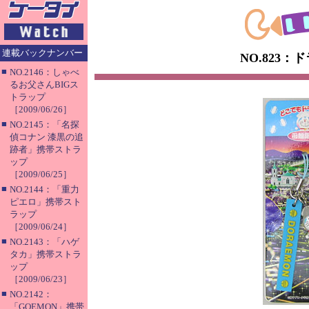
連載バックナンバー
NO.823
■
NO.2146：しゃべ
るお父さんBIGス
トラップ
［2009/06/26］
■
NO.2145：「名探
偵コナン 漆黒の追
跡者」携帯ストラ
ップ
［2009/06/25］
■
NO.2144：「重力
ピエロ」携帯スト
ラップ
［2009/06/24］
■
NO.2143：「ハゲ
タカ」携帯ストラ
ップ
［2009/06/23］
■
NO.2142：
「GOEMON」携帯