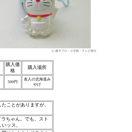
購入価
購入場所
格
友人の北海道み
500円
やげ
したことがありますが、
ドラちゃん。でも、スト
しいッス。