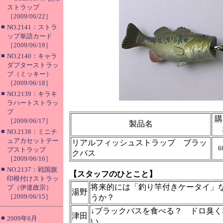
ストラップ
［2009/06/22］
■
NO.2141：ストラ
ップ単語カード
［2009/06/19］
■
NO.2140：キャラ
ダプターストラッ
プ（ミッキー）
［2009/06/18］
■
NO.2139：キラキ
ラハートストラッ
プ
購
［2009/06/17］
製品名
■
NO.2138：ミニチ
ュアカセットテー
リアルフィッシュストラップ ブラッ
6
プストラップ
クバス
［2009/06/16］
■
NO.2137：戦国旗
【スタッフのひとこと】
印根付けストラッ
将来的には「釣り竿付きケータイ」
プ（伊達政宗）
湯野
［2009/06/15］
うか？
↓ブラックバスを食べる？ ドロ臭
津田
■
2009年6月
い。