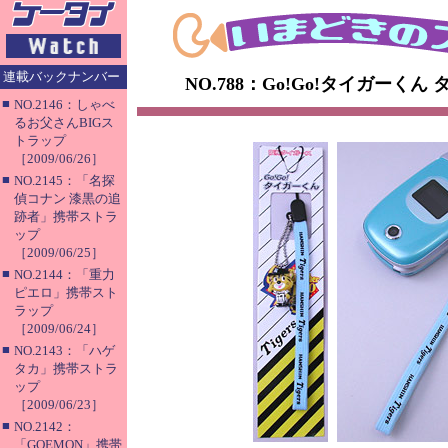
連載バックナンバー
NO.788：Go!Go!タイガーく
■
NO.2146：しゃべ
るお父さんBIGス
トラップ
［2009/06/26］
■
NO.2145：「名探
偵コナン 漆黒の追
跡者」携帯ストラ
ップ
［2009/06/25］
■
NO.2144：「重力
ピエロ」携帯スト
ラップ
［2009/06/24］
■
NO.2143：「ハゲ
タカ」携帯ストラ
ップ
［2009/06/23］
■
NO.2142：
「GOEMON」携帯