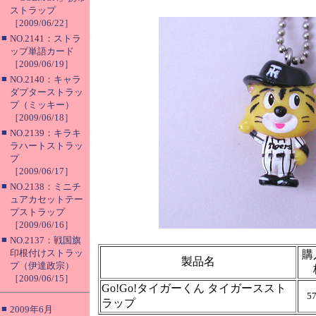
ストラップ
［2009/06/22］
■
NO.2141：ストラ
ップ単語カード
［2009/06/19］
■
NO.2140：キャラ
ダプターストラッ
プ（ミッキー）
［2009/06/18］
■
NO.2139：キラキ
ラハートストラッ
プ
［2009/06/17］
■
NO.2138：ミニチ
ュアカセットテー
プストラップ
［2009/06/16］
■
NO.2137：戦国旗
印根付けストラッ
購
製品名
プ（伊達政宗）
［2009/06/15］
Go!Go!タイガーくん タイガーススト
5
ラップ
■
2009年6月