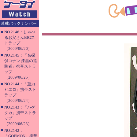
連載バックナンバー
■
NO.2146：しゃべ
るお父さんBIGス
トラップ
［2009/06/26］
■
NO.2145：「名探
偵コナン 漆黒の追
跡者」携帯ストラ
ップ
［2009/06/25］
■
NO.2144：「重力
ピエロ」携帯スト
ラップ
［2009/06/24］
■
NO.2143：「ハゲ
タカ」携帯ストラ
ップ
［2009/06/23］
■
NO.2142：
「GOEMON」携帯