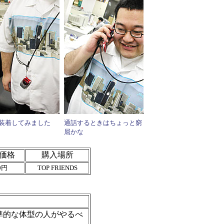
装着してみました
通話するときはちょっと窮
屈かな
価格
購入場所
0円
TOP FRIENDS
。
準的な体型の人がやるべ