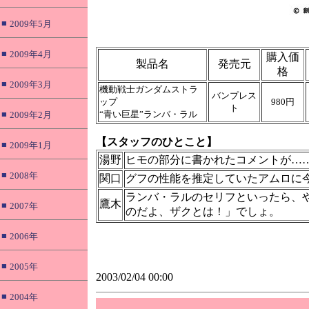
■
2009年5月
■
2009年4月
購入価
製品名
発売元
格
■
2009年3月
機動戦士ガンダムストラ
バンプレス
ップ
980円
ト
■
“青い巨星”ランバ・ラル
2009年2月
【スタッフのひとこと】
■
2009年1月
湯野
ヒモの部分に書かれたコメントが…
■
2008年
関口
グフの性能を推定していたアムロに
ランバ・ラルのセリフといったら、
鷹木
■
2007年
のだよ、ザクとは！」でしょ。
■
2006年
■
2005年
2003/02/04 00:00
■
2004年