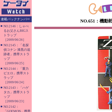
連載バックナンバー
NO.651：機
■
NO.2146：しゃべ
るお父さんBIGス
トラップ
［2009/06/26］
■
NO.2145：「名探
偵コナン 漆黒の追
跡者」携帯ストラ
ップ
［2009/06/25］
■
NO.2144：「重力
ピエロ」携帯スト
ラップ
［2009/06/24］
■
NO.2143：「ハゲ
タカ」携帯ストラ
ップ
［2009/06/23］
■
NO.2142：
「GOEMON」携帯