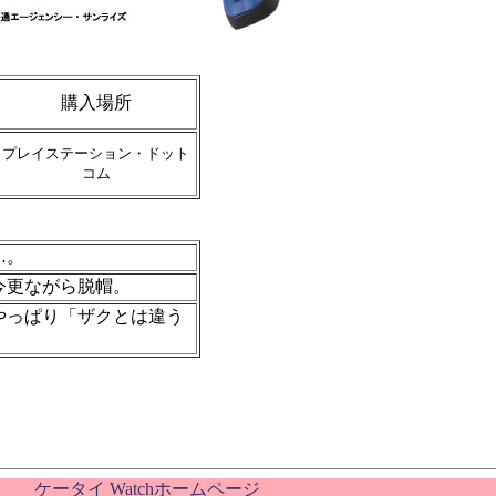
購入場所
プレイステーション・ドット
コム
…。
今更ながら脱帽。
やっぱり「ザクとは違う
ケータイ Watchホームページ