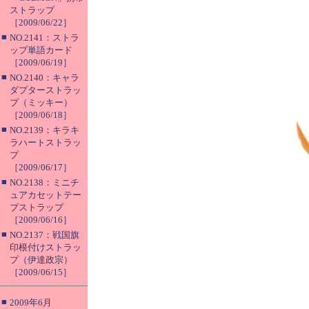
ストラップ
［2009/06/22］
■
NO.2141：ストラ
ップ単語カード
［2009/06/19］
■
NO.2140：キャラ
ダプターストラッ
プ（ミッキー）
［2009/06/18］
■
NO.2139：キラキ
ラハートストラッ
プ
［2009/06/17］
■
NO.2138：ミニチ
ュアカセットテー
プストラップ
［2009/06/16］
■
NO.2137：戦国旗
印根付けストラッ
プ（伊達政宗）
［2009/06/15］
■
2009年6月