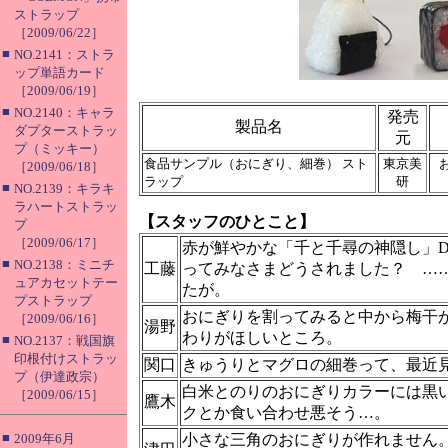
ストラップ
［2009/06/22］
■
NO.2141：ストラ
ップ単語カード
［2009/06/19］
■
NO.2140：キャラ
発売
製品名
ダプターストラッ
元
プ（ミッキー）
食品サンプル（おにぎり、細巻） スト
東京美
［2009/06/18］
ラップ
研
■
NO.2139：キラキ
ラハートストラッ
【スタッフのひとこと】
プ
［2009/06/17］
赤が鮮やかな「千と千尋の神隠し」D
■
NO.2138：ミニチ
工藤
ってみなさまどうされました？ ……
ュアカセットテー
たが。
プストラップ
おにぎりを割ってみると中から梅干
［2009/06/16］
湯野
わりがほしいところ。
■
NO.2137：戦国旗
印根付けストラッ
関口
きゅうりとマグロの細巻って、最近
プ（伊達政宗）
白米とのりのおにぎりカラーには黒
［2009/06/15］
鷹木
クとか食い合わせ悪そう…。
■
2009年6月
小さな三角のおにぎりが作れません