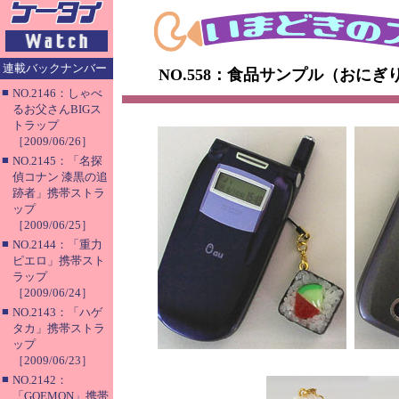
連載バックナンバー
NO.558：食品サンプル（おにぎ
■
NO.2146：しゃべ
るお父さんBIGス
トラップ
［2009/06/26］
■
NO.2145：「名探
偵コナン 漆黒の追
跡者」携帯ストラ
ップ
［2009/06/25］
■
NO.2144：「重力
ピエロ」携帯スト
ラップ
［2009/06/24］
■
NO.2143：「ハゲ
タカ」携帯ストラ
ップ
［2009/06/23］
■
NO.2142：
「GOEMON」携帯