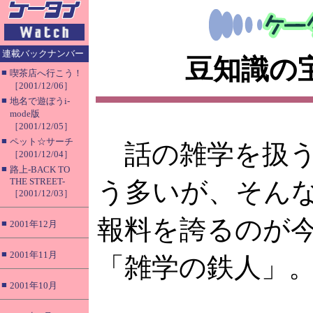
連載バックナンバー
豆知識の
■
喫茶店へ行こう！
［2001/12/06］
■
地名で遊ぼうi-
mode版
［2001/12/05］
■
ペット☆サーチ
話の雑学を扱う
［2001/12/04］
■
路上-BACK TO
THE STREET-
う多いが、そん
［2001/12/03］
報料を誇るのが
■
2001年12月
■
2001年11月
「雑学の鉄人」
■
2001年10月